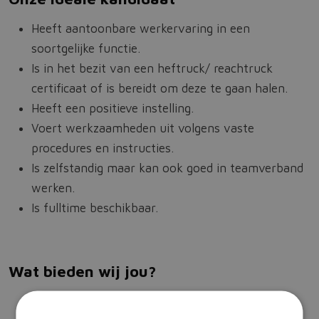
Heeft aantoonbare werkervaring in een
soortgelijke functie.
Is in het bezit van een heftruck/ reachtruck
certificaat of is bereidt om deze te gaan halen.
Heeft een positieve instelling.
Voert werkzaamheden uit volgens vaste
procedures en instructies.
Is zelfstandig maar kan ook goed in teamverband
werken.
Is fulltime beschikbaar.
Wat bieden wij jou?
Salaris volgens CAO Beroepsgoederenvervoer.