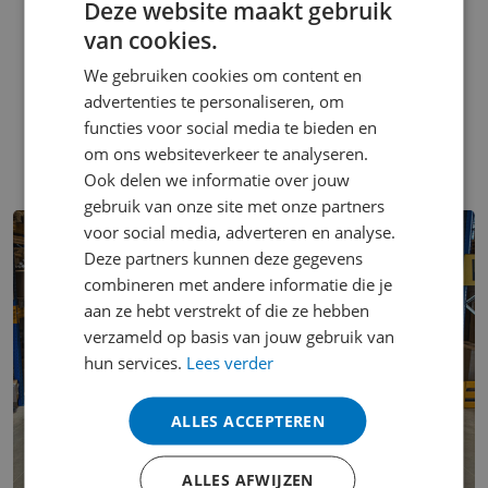
Goede primaire en secundaire
Deze website maakt gebruik
arbeidsvoorwaarden.
van cookies.
Voldoende doorgroeimogelijkheden.
We gebruiken cookies om content en
Werken in een leuk team met gezellige collega’s.
advertenties te personaliseren, om
Leuke bedrijfsuitjes en vrijdagmiddagborrels.
functies voor social media te bieden en
om ons websiteverkeer te analyseren.
Ook delen we informatie over jouw
gebruik van onze site met onze partners
voor social media, adverteren en analyse.
Deze partners kunnen deze gegevens
combineren met andere informatie die je
aan ze hebt verstrekt of die ze hebben
verzameld op basis van jouw gebruik van
hun services.
Lees verder
ALLES ACCEPTEREN
ALLES AFWIJZEN